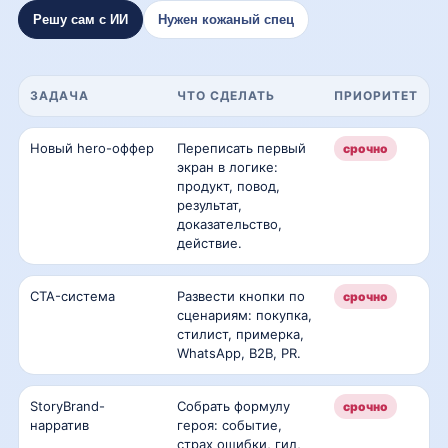
Решу сам с ИИ
Нужен кожаный спец
ЗАДАЧА
ЧТО СДЕЛАТЬ
ПРИОРИТЕТ
Новый hero-оффер
Переписать первый
срочно
экран в логике:
продукт, повод,
результат,
доказательство,
действие.
CTA-система
Развести кнопки по
срочно
сценариям: покупка,
стилист, примерка,
WhatsApp, B2B, PR.
StoryBrand-
Собрать формулу
срочно
нарратив
героя: событие,
страх ошибки, гид,