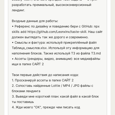
разработать премиальный, высококонверсионный 
лендинг.

Входные данные для работы:

• Референс по дизайну и поведению бери с GitHub: npx 
skills add https://github.com/Leonxlnx/taste-skill. Наш сайт 
должен выглядеть так же дорого и современно.

• Смыслы и фактура: используй прикреплённый файл 
Таблица_смыслов.xlsx. Используй эту информацию для 
наполнения блоков. Также используй ТЗ из файла ТЗ.md

• Ассеты (рендеры, видео, анимации): все медиафайлы 
ищи в папке САЙТ 2

Твои первые действия до написания кода:

1. Просканируй ассеты в папке САЙТ 2

2. Сопоставь найденные Lottie / MP4 / JPG файлы с 
блоками лендинга

3. Выведи мне короткий план: какой файл в какой блок 
ты поставишь

4. Жди моего "ОК", прежде чем писать код
