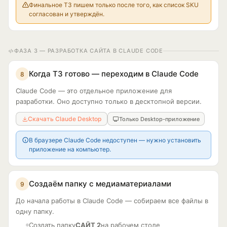
После таблицы дай короткий вывод, почему решение 
Финальное ТЗ пишем только после того, как список SKU
компании выглядит логичным и безопасным выбором.

согласован и утверждён.
IX. Блок результата / будущего состояния

Опиши, к какому результату приходит клиент после покупки 
ФАЗА 3 — РАЗРАБОТКА САЙТА В CLAUDE CODE
или сотрудничества.

Создай:

- Заголовок блока.

Когда ТЗ готово — переходим в Claude Code
8
- Картину желаемого состояния клиента.

Claude Code — это отдельное приложение для
- Что изменится в его бизнесе/жизни/процессе.

разработки. Оно доступно только в десктопной версии.
- Какие риски он снизит.

- Какие возможности получит.

Скачать Claude Desktop
Только Desktop-приложение
- Эмоциональное усиление результата.

Важно: показать не просто услугу, а «новую реальность» 
В браузере Claude Code недоступен — нужно установить
клиента.

приложение на компьютер.
X. CTA-блоки

Предложи CTA для разных частей лендинга: первый экран; 
после блока проблемы; после блока решения; после 
Создаём папку с медиаматериалами
9
доказательств; в конце страницы.

До начала работы в Claude Code — собираем все файлы в
Для каждого CTA дай:

одну папку.
- текст кнопки

- короткий текст рядом с кнопкой

Создать папку
САЙТ 2
на рабочем столе