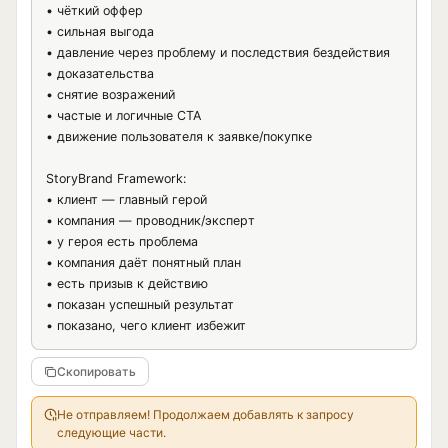
• чёткий оффер

• сильная выгода

• давление через проблему и последствия бездействия

• доказательства

• снятие возражений

• частые и логичные CTA

• движение пользователя к заявке/покупке

StoryBrand Framework:

• клиент — главный герой

• компания — проводник/эксперт

• у героя есть проблема

• компания даёт понятный план

• есть призыв к действию

• показан успешный результат

• показано, чего клиент избежит
Скопировать
Не отправляем! Продолжаем добавлять к запросу
следующие части.