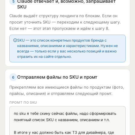
Claude отвечает и, возможно, запрашивает
5
Почему это усиливает желание купить:

SKU
Claude выдаёт структуру лендинга по блокам. Если он
V. Блок доказательств

просит уточнить SKU — переходим к следующему шагу.
Создай блок, который усиливает доверие.

Если нет — этот этап пропускаем и идём к шагу 8.
Сформируй:

- Заголовок блока.

SKU — это список конкретных продуктов бренда с
- Какие факты нужно вынести на лендинг.

названиями, описаниями и характеристиками. Нужен не
- Какие цифры усилят доверие.

всегда — только если у вас несколько позиций и важно
- Какие кейсы или примеры стоит показать.

отразить их на сайте отдельно.
- Какие отзывы нужны.

- Какие визуальные доказательства можно добавить: 
скриншоты; фото; видео; до/после; сертификаты; логотипы 
Отправляем файлы по SKU и промт
6
клиентов; результаты; процесс работы.

Если данных не хватает, напиши, какие доказательства 
Прикрепляем все имеющиеся файлы по продуктам (фото,
нужно дополнительно собрать.

прайсы, описания) и отправляем следующий промт.
VI. Блок плана действий

ПРОМТ ПО SKU
Создай простой план, чтобы клиент понял, как начать 
работать с компанией.

по sku я тебе скину сейчас файлы, надо сформировать 
Формат:

понятный список SKU с названием, описанием и т.п.

Шаг 1: короткое название; что делает клиент; что делает 
компания; результат на этом этапе.

В итоге у нас должно быть как ТЗ для дизайнера, где 