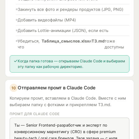
- уровень давления: мягкий / средний / сильный

Закинуть все фото и рендеры продуктов (JPG, PNG)
- когда лучше использовать

CTA должны быть конкретными, не просто «Оставить 
Добавить видеофайлы (MP4)
заявку».

Добавить Lottie-анимации (JSON), если есть
XI. Финальная структура лендинга

Убедиться,
Таблица_смыслов.xlsx
и
ТЗ.md
тоже
Собери итоговую структуру лендинга в правильной 
что
доступны
последовательности.

Для каждого блока укажи: название; главная задача; 
заголовок; ключевой смысл; CTA (если нужен); визуалы.

Когда папка готова — открываем Claude Code и выбираем
эту папку как рабочую директорию.
XII. Готовый черновик текста лендинга

Напиши цельный черновик текста для лендинга в формате:

Первый экран → Проблема → Решение → Выгоды → 
Отправляем промт в Claude Code
10
Доказательства → План работы → Возражения → 
Сравнение → Результат → Финальный CTA.

Копируем промт, вставляем в Claude Code. Вместе с ним
Текст должен быть готов к передаче дизайнеру или 
выбираем папку с фотками и прикрепляем ТЗ.md.
копирайтеру.
ПРОМТ ДЛЯ CLAUDE CODE
Ты — Senior Frontend-разработчик и эксперт по 
конверсионному маркетингу (CRO) в сфере premium 
beauty-tech / oral care брендов. Твоя задача — с нуля 