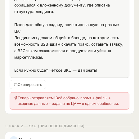
III. Блок решения / оффера

обращайся к вложенному документу, где описана 
Сформулируй, что именно предлагает компания.

структура лендинга.

Создай:

- Заголовок блока.

Плюс даю общую задачу, ориентированную на разные 
- Краткое описание продукта/услуги.

ЦА:

- Основную ценность предложения.

Лендинг мы делаем общий, о бренде, на котором есть 
- Что входит в продукт/услугу.

возможность B2B-шкам скачать прайс, оставить заявку, 
- Почему это решение лучше обычных альтернатив.

а B2C-шкам ознакомиться с продуктами и уйти на 
- Для кого это идеально подходит.

- Для кого это не подходит, если уместно.

маркетплейсы.

IV. Блок выгод

Если нужно будет чёткое SKU — дай знать!
Раскрой выгоды не через характеристики, а через 
результат для клиента.

Скопировать
Создай:

- Заголовок блока.

Теперь отправляем! Всё собрано: промт + файлы +
- 5–7 ключевых выгод.

входные данные + задача по ЦА — в одном сообщении.
Для каждой выгоды объясни: что получает клиент; почему 
это важно; как это влияет на его деньги, время, статус, 
спокойствие, безопасность или результат.

Формат:

ФАЗА 2 — SKU (ПРИ НЕОБХОДИМОСТИ)
Выгода:

Что это значит для клиента:
