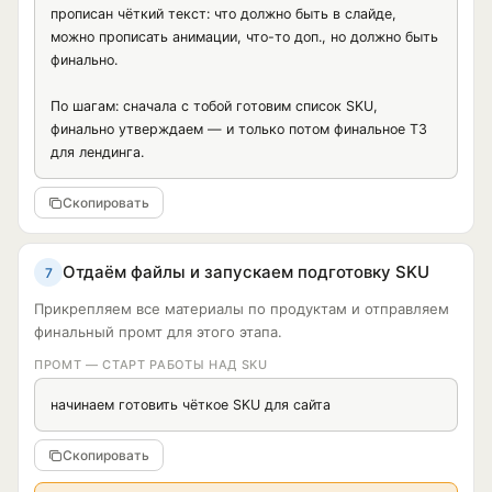
Шаг 2: ...

прописан чёткий текст: что должно быть в слайде, 
Шаг 3: ...

можно прописать анимации, что-то доп., но должно быть 
План должен снижать страх и ощущение сложности.

финально.

VII. Блок обработки возражений

По шагам: сначала с тобой готовим список SKU, 
Определи возможные возражения аудитории и создай 
финально утверждаем — и только потом финальное ТЗ 
ответы на них.

для лендинга.
Сформируй минимум 7 возражений:

«Это дорого» / «Я не уверен, что мне это подойдёт» / «У меня 
Скопировать
уже был плохой опыт» / «Я хочу подумать» / «Я не понимаю, 
как это работает» / «У меня нет времени» / «Почему я 
должен доверять именно вам?»

Отдаём файлы и запускаем подготовку SKU
7
Для каждого возражения дай:

Возражение:

Прикрепляем все материалы по продуктам и отправляем
Что на самом деле стоит за этим страхом:

финальный промт для этого этапа.
Как ответить на лендинге:

Какой блок/элемент добавить:

ПРОМТ — СТАРТ РАБОТЫ НАД SKU
VIII. Блок сравнения

начинаем готовить чёткое SKU для сайта
Создай блок сравнения компании с альтернативами.

Сделай таблицу:

Скопировать
Критерий | Наше решение | Альтернатива 1 | Альтернатива 2
