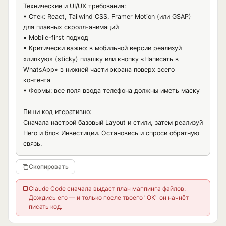
Технические и UI/UX требования:

• Стек: React, Tailwind CSS, Framer Motion (или GSAP) 
для плавных скролл-анимаций

• Mobile-first подход

• Критически важно: в мобильной версии реализуй 
«липкую» (sticky) плашку или кнопку «Написать в 
WhatsApp» в нижней части экрана поверх всего 
контента

• Формы: все поля ввода телефона должны иметь маску

Пиши код итеративно:

Сначала настрой базовый Layout и стили, затем реализуй 
Hero и блок Инвестиции. Остановись и спроси обратную 
связь.
Скопировать
Claude Code сначала выдаст план маппинга файлов.
Дождись его — и только после твоего "ОК" он начнёт
писать код.