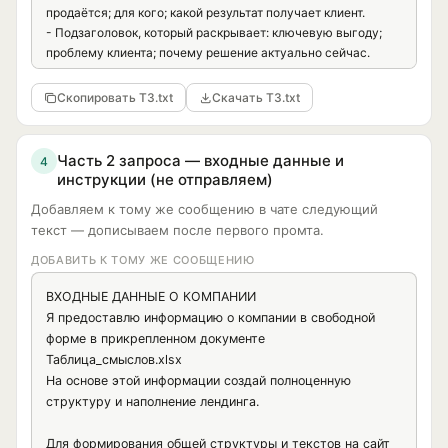
продаётся; для кого; какой результат получает клиент.

- Подзаголовок, который раскрывает: ключевую выгоду; 
проблему клиента; почему решение актуально сейчас.

- Основной CTA.

- Дополнительный CTA, если он нужен.

Скопировать ТЗ.txt
Скачать ТЗ.txt
- Короткий блок доверия под кнопкой: цифры; опыт; кейсы; 
гарантия; экспертность; социальное доказательство.

Дай 3 варианта первого экрана: прямой и жёсткий; 
Часть 2 запроса — входные данные и
4
экспертный и спокойный; эмоциональный и продающий.

инструкции (не отправляем)
Добавляем к тому же сообщению в чате следующий
II. Блок проблемы

текст — дописываем после первого промта.
Опиши проблему клиента так, чтобы он узнал себя.

Создай:

ДОБАВИТЬ К ТОМУ ЖЕ СООБЩЕНИЮ
- Заголовок блока.

- 3–5 ключевых болей аудитории.

ВХОДНЫЕ ДАННЫЕ О КОМПАНИИ

- Объяснение, почему эта проблема возникает.

Я предоставлю информацию о компании в свободной 
- Что клиент теряет, если ничего не менять.

форме в прикрепленном документе 
- Мягкий переход к решению.

Таблица_смыслов.xlsx

Важно: не писать абстрактно. Формулировки должны быть 
На основе этой информации создай полноценную 
конкретными, живыми и привязанными к реальной 
структуру и наполнение лендинга.

ситуации клиента.

Для формирования общей структуры и текстов на сайт 