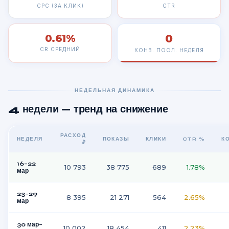
CPC (ЗА КЛИК)
CTR
0
0.61%
CR СРЕДНИЙ
КОНВ. ПОСЛ. НЕДЕЛЯ
НЕДЕЛЬНАЯ ДИНАМИКА
4 недели — тренд на снижение
РАСХОД
НЕДЕЛЯ
ПОКАЗЫ
КЛИКИ
CTR %
К
₽
16–22
10 793
38 775
689
1.78%
мар
23–29
8 395
21 271
564
2.65%
мар
30 мар–
10 002
18 454
411
2.23%