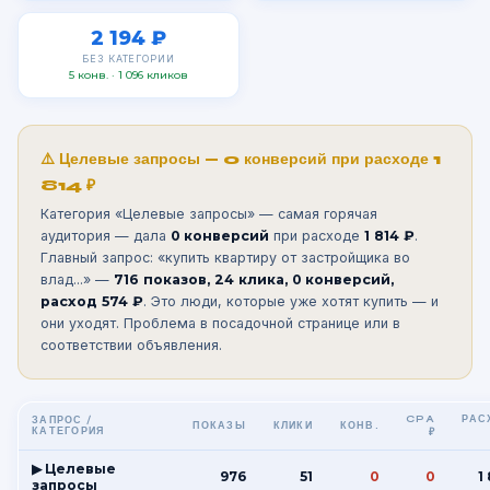
2 194 ₽
БЕЗ КАТЕГОРИИ
5 конв. · 1 096 кликов
⚠️ Целевые запросы — 0 конверсий при расходе 1
814 ₽
Категория «Целевые запросы» — самая горячая
аудитория — дала
0 конверсий
при расходе
1 814 ₽
.
Главный запрос: «купить квартиру от застройщика во
влад...» —
716 показов, 24 клика, 0 конверсий,
расход 574 ₽
. Это люди, которые уже хотят купить — и
они уходят. Проблема в посадочной странице или в
соответствии объявления.
CPA
РАС
ЗАПРОС /
ПОКАЗЫ
КЛИКИ
КОНВ.
КАТЕГОРИЯ
₽
▶ Целевые
976
51
0
0
1
запросы