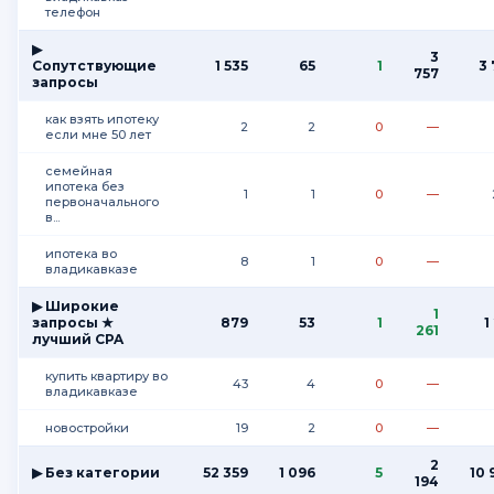
телефон
▶
3
Сопутствующие
1 535
65
1
3 
757
запросы
как взять ипотеку
2
2
0
—
если мне 50 лет
семейная
ипотека без
1
1
0
—
первоначального
в...
ипотека во
8
1
0
—
владикавказе
▶ Широкие
1
запросы ★
879
53
1
1
261
лучший CPA
купить квартиру во
43
4
0
—
владикавказе
новостройки
19
2
0
—
2
▶ Без категории
52 359
1 096
5
10 
194