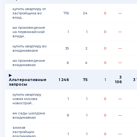
купить квартиру от
застройщика во
716
24
0
—
влад...
жк произведение
на первомайской
1
1
0
—
влади...
купить квартиру во
35
2
0
—
владикавказе
жк произведение
6
4
0
—
владикавказ
▶
3
Альтернативные
1 246
75
1
3
106
запросы
купить квартиру
новая москва
1
1
0
—
новострой...
жк сады шалдона
9
1
0
—
владикавказ
ализов
застройщик
1
1
0
—
владикавказ