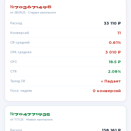
№703671498
от 28.09.25 · Старая кампания
33 110 ₽
Расход
11
Конверсий
0.61%
CR средний
3 010 ₽
CPA среднее
18.5 ₽
CPC
2.08%
CTR
↓ Падает
Тренд CR
0 конверсий
Посл. неделя
№704771935
от 11.11.25 · Новая кампания
138 161 ₽
Расход