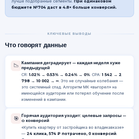
лучше подобранные сегменты.
При одинаковом
бюджете №704 даст в 4.8× больше конверсий.
КЛЮЧЕВЫЕ ВЫВОДЫ
Что говорят данные
Кампания деградирует — каждая неделя хуже
📉
предыдущей
CR:
1.02% → 0.53% → 0.24% → 0%
. CPA:
1 542 → 2
798 → 10 002 → ∞
. Это не случайные колебания —
это системный спад. Алгоритм МК «выгорел» на
имеющейся аудитории или потерял обучение после
изменений в кампании.
Горячая аудитория уходит: целевые запросы —
🎯
0 конверсий
«Купить квартиру от застройщика во владикавказе»
—
24 клика, 574 ₽ потрачено, 0 конверсий
.