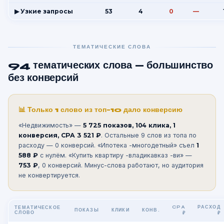
▶ Узкие запросы
53
4
0
—
ТЕМАТИЧЕСКИЕ СЛОВА
94 тематических слова — большинство
без конверсий
📊 Только 1 слово из топ-10 дало конверсию
«Недвижимость» —
5 725 показов, 104 клика, 1
конверсия, CPA 3 521 ₽
. Остальные 9 слов из топа по
расходу — 0 конверсий. «Ипотека -многодетный» съел
1
588 ₽
с нулём. «Купить квартиру -владикавказ -ви» —
753 ₽
, 0 конверсий. Минус-слова работают, но аудитория
не конвертируется.
CPA
РАСХОД
ТЕМАТИЧЕСКОЕ
ПОКАЗЫ
КЛИКИ
КОНВ.
СЛОВО
₽
₽