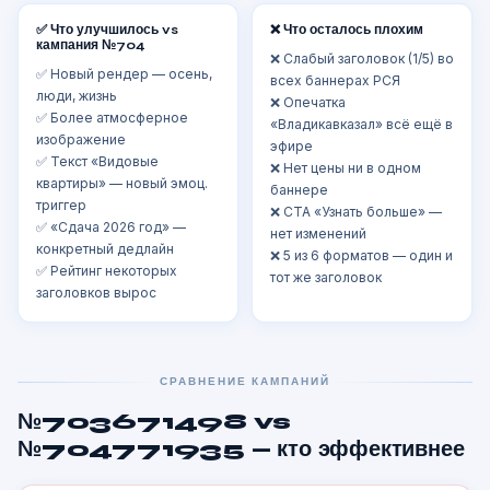
✅ Что улучшилось vs
❌ Что осталось плохим
кампания №704
❌ Слабый заголовок (1/5) во
✅ Новый рендер — осень,
всех баннерах РСЯ
люди, жизнь
❌ Опечатка
✅ Более атмосферное
«Владикавказал» всё ещё в
изображение
эфире
✅ Текст «Видовые
❌ Нет цены ни в одном
квартиры» — новый эмоц.
баннере
триггер
❌ CTA «Узнать больше» —
✅ «Сдача 2026 год» —
нет изменений
конкретный дедлайн
❌ 5 из 6 форматов — один и
✅ Рейтинг некоторых
тот же заголовок
заголовков вырос
СРАВНЕНИЕ КАМПАНИЙ
№703671498 vs
№704771935 — кто эффективнее