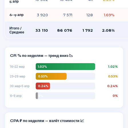
5 апр
3 920
7 571
128
1.69%
6–9 апр
Итого /
33 110
86 076
1 792
2.08%
Среднее
CR % по неделям — тренд вниз 📉
1.02%
1.02%
16–22 мар
0.53%
0.53%
23–29 мар
0.24%
0.24%
30 мар–5 апр
0%
0%
6–9 апр
CPA ₽ по неделям — взлёт стоимости 📈