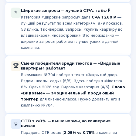
Широкие запросы — лучший CPA: 1 260 ₽
⭐
Категория «Широкие запросы» дала
CPA 1 260 ₽
—
лучший результат по всем категориям. 879 показов,
53 клика, 1 конверсия. Запросы: «купить квартиру во
владикавказе», «новостройки». Это неожиданно —
широкие запросы работают лучше узких в данной
кампании.
Смена победителя среди текстов — «Видовые
🏆
квартиры» работает
В кампании №704 победил текст «Закрытый двор.
Рядом школы, сады» (5/5). Здесь победил «Ипотека
6%. Сдача 2026 год. Видовые квартиры» (4/5).
Слово
«Видовые» — эмоциональный продающий
триггер
для бизнес-класса. Нужно добавить его в
кампанию №704.
CTR 2.08% — выше нормы, но конверсия
💡
низкая
Парадокс: CTR выше (
2.08% vs 0.75%
в кампании