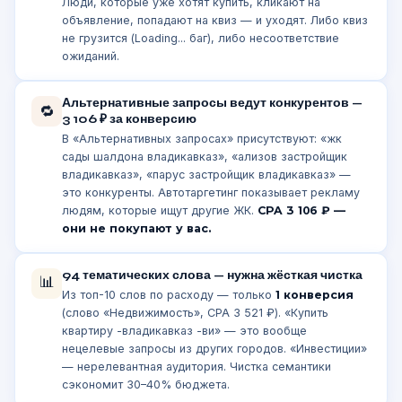
Люди, которые уже хотят купить, кликают на
объявление, попадают на квиз — и уходят. Либо квиз
не грузится (Loading... баг), либо несоответствие
ожиданий.
Альтернативные запросы ведут конкурентов —
🔁
3 106 ₽ за конверсию
В «Альтернативных запросах» присутствуют: «жк
сады шалдона владикавказ», «ализов застройщик
владикавказ», «парус застройщик владикавказ» —
это конкуренты. Автотаргетинг показывает рекламу
людям, которые ищут другие ЖК.
CPA 3 106 ₽ —
они не покупают у вас.
94 тематических слова — нужна жёсткая чистка
📊
Из топ-10 слов по расходу — только
1 конверсия
(слово «Недвижимость», CPA 3 521 ₽). «Купить
квартиру -владикавказ -ви» — это вообще
нецелевые запросы из других городов. «Инвестиции»
— нерелевантная аудитория. Чистка семантики
сэкономит 30–40% бюджета.