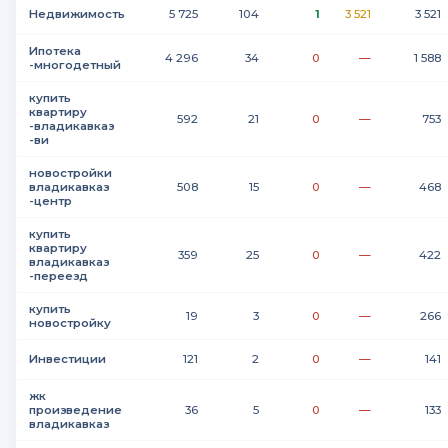
Недвижимость
5 725
104
1
3 521
3 521
Ипотека
4 296
34
0
—
1 588
-многодетный
купить
квартиру
592
21
0
—
753
-владикавказ
-ви
новостройки
владикавказ
508
15
0
—
468
-центр
купить
квартиру
359
25
0
—
422
владикавказ
-переезд
купить
19
3
0
—
266
новостройку
Инвестиции
121
2
0
—
141
жк
произведение
36
5
0
—
133
владикавказ