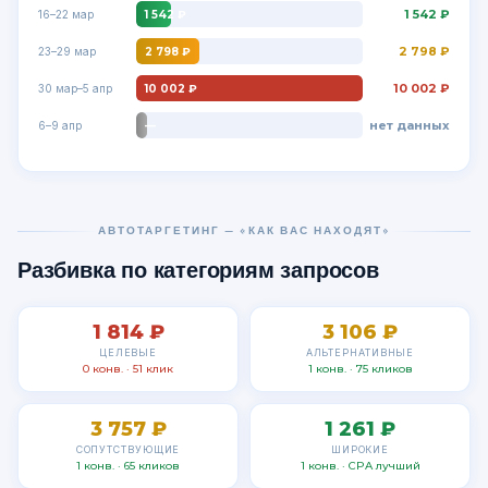
1 542 ₽
1 542 ₽
16–22 мар
2 798 ₽
2 798 ₽
23–29 мар
10 002 ₽
10 002 ₽
30 мар–5 апр
нет данных
—
6–9 апр
АВТОТАРГЕТИНГ — «КАК ВАС НАХОДЯТ»
Разбивка по категориям запросов
1 814 ₽
3 106 ₽
ЦЕЛЕВЫЕ
АЛЬТЕРНАТИВНЫЕ
0 конв. · 51 клик
1 конв. · 75 кликов
3 757 ₽
1 261 ₽
СОПУТСТВУЮЩИЕ
ШИРОКИЕ
1 конв. · 65 кликов
1 конв. · CPA лучший