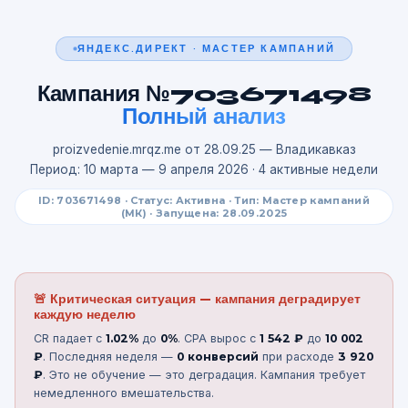
ЯНДЕКС.ДИРЕКТ · МАСТЕР КАМПАНИЙ
Кампания №703671498
Полный анализ
proizvedenie.mrqz.me от 28.09.25 — Владикавказ
Период: 10 марта — 9 апреля 2026 · 4 активные недели
ID: 703671498 · Статус: Активна · Тип: Мастер кампаний
(МК) · Запущена: 28.09.2025
🚨 Критическая ситуация — кампания деградирует
каждую неделю
CR падает с
1.02%
до
0%
. CPA вырос с
1 542 ₽
до
10 002
₽
. Последняя неделя —
0 конверсий
при расходе
3 920
₽
. Это не обучение — это деградация. Кампания требует
немедленного вмешательства.