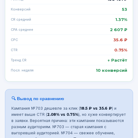
53
Конверсий
1.37%
CR средний
2 607 ₽
CPA среднее
35.6 ₽
CPC
0.75%
CTR
↑ Растёт
Тренд CR
10 конверсий
Посл. неделя
🔍 Вывод по сравнению
Кампания №703 дешевле за клик (
18.5 ₽ vs 35.6 ₽
) и
имеет выше CTR (
2.08% vs 0.75%
), но хуже конвертирует
в заявки. Вероятная причина: эти кампании показываются
разным аудиториям. №703 — старая кампания с
выгоревшей аудиторией. №704 — свежее обучение,